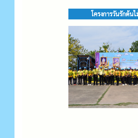
โครงการวันรักต้น