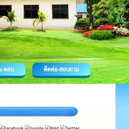
ม-ตอบ
ติดต่อ-สอบถาม