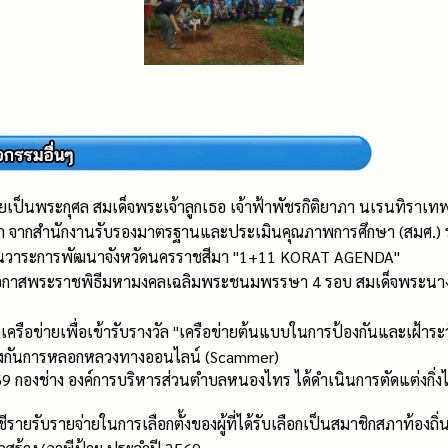
เป็นพระกุศล สมเด็จพระเจ้าลูกเธอ เจ้าฟ้าพัชรกิติยาภา นเรนทิราเท
 จากสำนักงานรับรองมาตรฐานและประเมินคุณภาพการศึกษา (สมศ.) ร
ื่อนวาระการพัฒนาจังหวัดนครราชสีมา "1+11 KORAT AGENDA"
ในโอกาสพระราชพิธีมหามงคลเฉลิมพระชนมพรรษา 4 รอบ สมเด็จพระนาง
เครือข่ายเพื่อเข้ารับรางวัล "เครือข่ายต้นแบบในการป้องกันและเฝ้าระว
ป้องกันการหลอกหลวงทางออนไลน์ (Scammer)
 กองช่าง องค์การบริหารส่วนตำบลหนองไทร ได้ดำเนินการตัดแต่งกิ่งไม้ใน
ายรับรายจ่ายในการเลือกตั้งของผู้ที่ได้รับเลือกเป็นสมาชิกสภาท้องถิ่น/