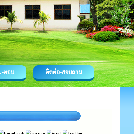
ม-ตอบ
ติดต่อ-สอบถาม