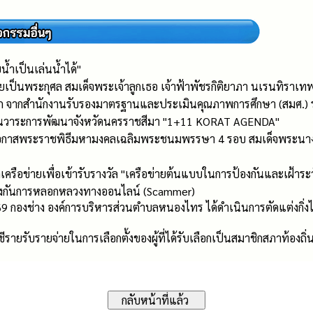
้ำเป็นเล่นน้ำได้"
เป็นพระกุศล สมเด็จพระเจ้าลูกเธอ เจ้าฟ้าพัชรกิติยาภา นเรนทิราเท
 จากสำนักงานรับรองมาตรฐานและประเมินคุณภาพการศึกษา (สมศ.) ร
ื่อนวาระการพัฒนาจังหวัดนครราชสีมา "1+11 KORAT AGENDA"
ในโอกาสพระราชพิธีมหามงคลเฉลิมพระชนมพรรษา 4 รอบ สมเด็จพระนาง
เครือข่ายเพื่อเข้ารับรางวัล "เครือข่ายต้นแบบในการป้องกันและเฝ้าระว
ป้องกันการหลอกหลวงทางออนไลน์ (Scammer)
 กองช่าง องค์การบริหารส่วนตำบลหนองไทร ได้ดำเนินการตัดแต่งกิ่งไม้ใน
ายรับรายจ่ายในการเลือกตั้งของผู้ที่ได้รับเลือกเป็นสมาชิกสภาท้องถิ่น/